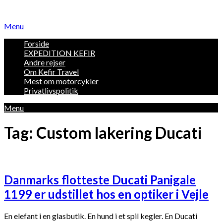
Skip
to
Menu
content
Forside
EXPEDITION KEFIR
Andre rejser
Om Kefir Travel
Mest om motorcykler
Privatlivspolitik
Menu
Tag:
Custom lakering Ducati
Danmarks flotteste Ducati Panigale
1199 er udstillet hos en optiker i Vejle
En elefant i en glasbutik. En hund i et spil kegler. En Ducati