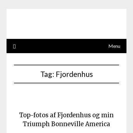
Skip
to
content
Menu
Tag:
Fjordenhus
Top-fotos af Fjordenhus og min
Triumph Bonneville America