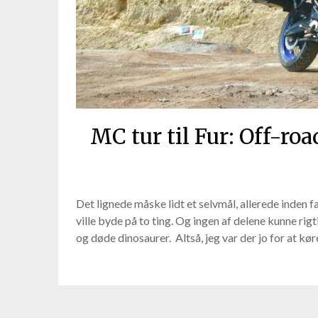
MC tur til Fur: Off-r
Det lignede måske lidt et selvmål, allerede inden f
ville byde på to ting. Og ingen af delene kunne rig
og døde dinosaurer. Altså, jeg var der jo for at k