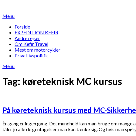
Skip
to
Menu
content
Forside
EXPEDITION KEFIR
Andre rejser
Om Kefir Travel
Mest om motorcykler
Privatlivspolitik
Menu
Tag:
køreteknisk MC kursus
På køreteknisk kursus med MC-Sikkerh
Èn gang er ingen gang. Det mundheld kan man bruge om mange af l
tåler jo alle de gentagelser, man kan tænke sig. Og hvis man spør