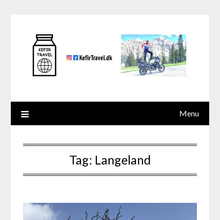
Skip
to
content
Menu
Tag:
Langeland