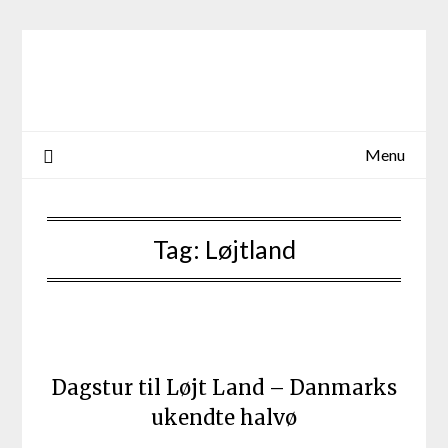
Skip
to
content
Menu
Tag:
Løjtland
Dagstur til Løjt Land – Danmarks
ukendte halvø