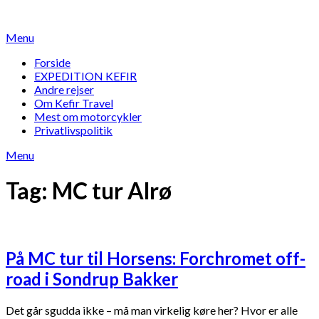
Skip
to
Menu
content
Forside
EXPEDITION KEFIR
Andre rejser
Om Kefir Travel
Mest om motorcykler
Privatlivspolitik
Menu
Tag:
MC tur Alrø
På MC tur til Horsens: Forchromet off-
road i Sondrup Bakker
Det går sgudda ikke – må man virkelig køre her? Hvor er alle