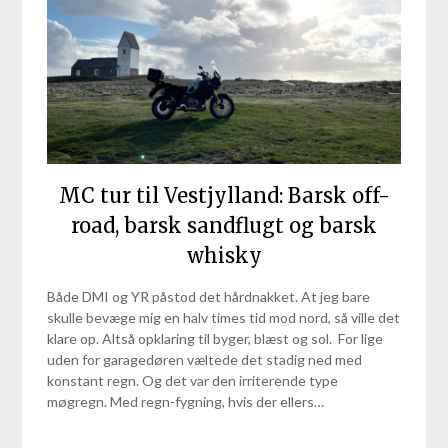
MC tur til Vestjylland: Barsk off-
road, barsk sandflugt og barsk
whisky
Både DMI og YR påstod det hårdnakket. At jeg bare
skulle bevæge mig en halv times tid mod nord, så ville det
klare op. Altså opklaring til byger, blæst og sol. For lige
uden for garagedøren væltede det stadig ned med
konstant regn. Og det var den irriterende type
møgregn. Med regn-fygning, hvis der ellers…