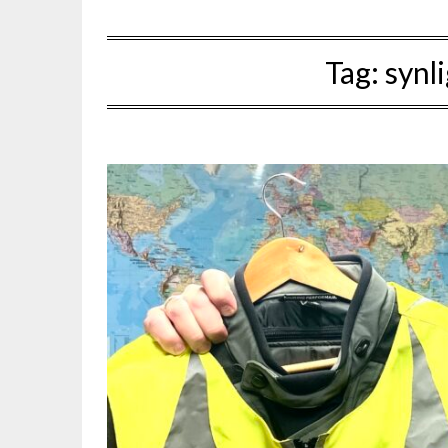
Tag:
synl