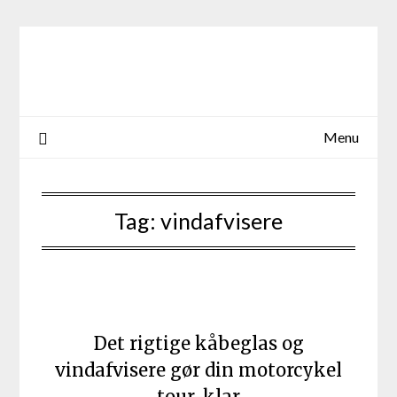
Skip
to
content
Menu
Tag:
vindafvisere
Det rigtige kåbeglas og
vindafvisere gør din motorcykel
tour-klar