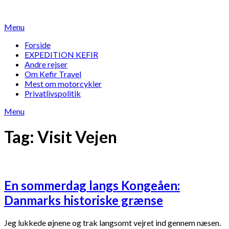
Skip
to
Menu
content
Forside
EXPEDITION KEFIR
Andre rejser
Om Kefir Travel
Mest om motorcykler
Privatlivspolitik
Menu
Tag:
Visit Vejen
En sommerdag langs Kongeåen:
Danmarks historiske grænse
Jeg lukkede øjnene og trak langsomt vejret ind gennem næsen.