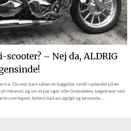
i-scooter? – Nej da, ALDRIG
gensinde!
rica. Du ved, bare sådan en hyggetur rundt i oplandet på en
skyfri himmel, og om et par uger ville Grejsdalens bøgetræer ved
kørte overlegent, lettere bad ass agtigt og larmende….