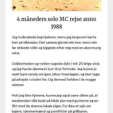
4 måneders solo MC rejse anno
1988
Jeg tudbrølede bag hjelmen, mens jeg langsomt kørte
hen ad villavejen. Det samme gjorde min mor, mens min
far vinkede stille og kiggede efter mig med en alvorstung
mine.
Usikkerheden og tvivlen nagede dybt i mit 20-årige sind,
og jeg havde allermest lyst til at fortryde. Jeg kunne jo
reelt bare vende om igen, blive i hverdagen, og blot tage
på arbejde i stedet for. Og dermed forblive i de trygge
rammer.
Hvis jeg blev hjemme, kunne jeg også være sikker på, at
weekenden ville byde på både sjov med gutterne og en
flirt med de skønne lokale piger. For ikke at tale om
bajere, tømmermænd og pomfritter på grillbaren.