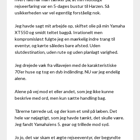
rejseerfaring var en 5-dages bustur til Harzen. Så
usikkerheden var vel egentlig forståelig nok.
Jeg havde sagt mit arbejde op, skiftet olie på min Yamaha
XT550 og smidt teltet bagpå. Irrationelt men
kompromisløst fulgte jeg en mærkelig indre trang til
eventyr, og kørte således bare afsted. Uden
slutdestination, uden rute og uden planlagt varighed.
Jeg drejede væk fra villavejen med de karakteristiske
70’er huse og tog en dyb indånding. NU var jeg endelig
alene.
Alene på vej mod et eller andet, som jeg ikke kunne
beskrive med ord, men kun sætte handling bag.
Tårerne tørrede ud, og der kom et smil på læben. Det
hele var nøjagtigt, som jeg havde tænkt, det skulle være.
Jeg fandt Yamaha’ens 5. gear og trillede mod syd.
Jo jo, det var skam et ægte rejseeventyr, der begyndte