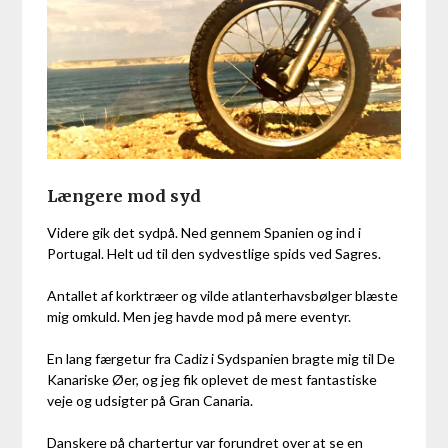
Længere mod syd
Videre gik det sydpå. Ned gennem Spanien og ind i
Portugal. Helt ud til den sydvestlige spids ved Sagres.
Antallet af korktræer og vilde atlanterhavsbølger blæste
mig omkuld. Men jeg havde mod på mere eventyr.
En lang færgetur fra Cadiz i Sydspanien bragte mig til De
Kanariske Øer, og jeg fik oplevet de mest fantastiske
veje og udsigter på Gran Canaria.
Danskere på chartertur var forundret over at se en