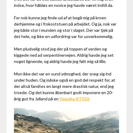
indse, hvor håbløs en novice jeg havde været indtil da.
For nok kunne jeg finde ud af at begå mig på kroen
derhjemme og i frokoststuen på arbejdet. Og ja, nok var
jeg både stor i munden og stor i slaget. Der var tjek på
det hele, og ikke en udfordring var for uoverkommelig.
Men pludselig stod jeg der på toppen af verden og
kiggede ned ad serpentinervejen. Aldrig havde jeg set
noget lignende, og aldrig havde jeg følt mig så lille.
Mon ikke det var en sund ydmyghed, der sneg sig ind
under huden. Og måske også en god del respekt for, at
der altså fandtes en langt mere drastisk natur, end jeg
troede. Og det kunne åbenbart godt imponere en 20-
årig gut fra Jylland på en
Yamaha XT550.