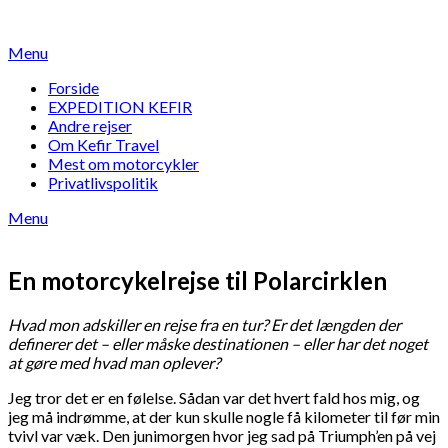
Skip
to
Menu
content
Forside
EXPEDITION KEFIR
Andre rejser
Om Kefir Travel
Mest om motorcykler
Privatlivspolitik
Menu
En motorcykelrejse til Polarcirklen
Hvad mon adskiller en rejse fra en tur? Er det længden der
definerer det – eller måske destinationen – eller har det noget
at gøre med hvad man oplever?
Jeg tror det er en følelse. Sådan var det hvert fald hos mig, og
jeg må indrømme, at der kun skulle nogle få kilometer til før min
tvivl var væk. Den junimorgen hvor jeg sad på Triumph’en på vej