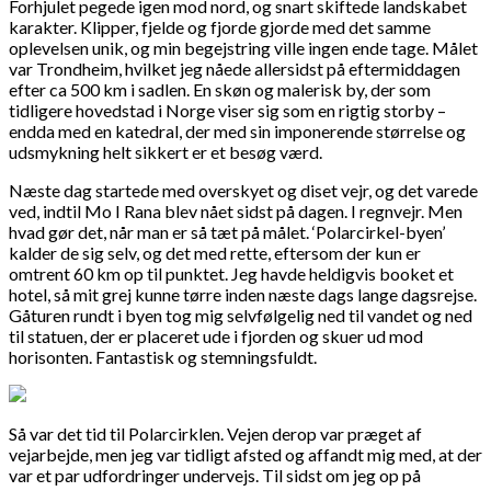
Forhjulet pegede igen mod nord, og snart skiftede landskabet
karakter. Klipper, fjelde og fjorde gjorde med det samme
oplevelsen unik, og min begejstring ville ingen ende tage. Målet
var Trondheim, hvilket jeg nåede allersidst på eftermiddagen
efter ca 500 km i sadlen. En skøn og malerisk by, der som
tidligere hovedstad i Norge viser sig som en rigtig storby –
endda med en katedral, der med sin imponerende størrelse og
udsmykning helt sikkert er et besøg værd.
Næste dag startede med overskyet og diset vejr, og det varede
ved, indtil Mo I Rana blev nået sidst på dagen. I regnvejr. Men
hvad gør det, når man er så tæt på målet. ‘Polarcirkel-byen’
kalder de sig selv, og det med rette, eftersom der kun er
omtrent 60 km op til punktet. Jeg havde heldigvis booket et
hotel, så mit grej kunne tørre inden næste dags lange dagsrejse.
Gåturen rundt i byen tog mig selvfølgelig ned til vandet og ned
til statuen, der er placeret ude i fjorden og skuer ud mod
horisonten. Fantastisk og stemningsfuldt.
Så var det tid til Polarcirklen. Vejen derop var præget af
vejarbejde, men jeg var tidligt afsted og affandt mig med, at der
var et par udfordringer undervejs. Til sidst om jeg op på