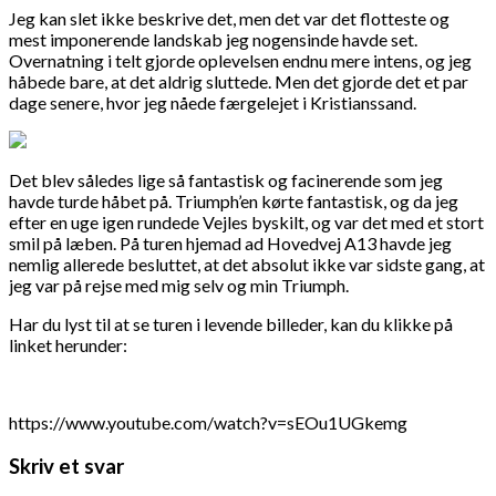
Jeg kan slet ikke beskrive det, men det var det flotteste og
mest imponerende landskab jeg nogensinde havde set.
Overnatning i telt gjorde oplevelsen endnu mere intens, og jeg
håbede bare, at det aldrig sluttede. Men det gjorde det et par
dage senere, hvor jeg nåede færgelejet i Kristianssand.
Det blev således lige så fantastisk og facinerende som jeg
havde turde håbet på. Triumph’en kørte fantastisk, og da jeg
efter en uge igen rundede Vejles byskilt, og var det med et stort
smil på læben. På turen hjemad ad Hovedvej A13 havde jeg
nemlig allerede besluttet, at det absolut ikke var sidste gang, at
jeg var på rejse med mig selv og min Triumph.
Har du lyst til at se turen i levende billeder, kan du klikke på
linket herunder:
https://www.youtube.com/watch?v=sEOu1UGkemg
Skriv et svar