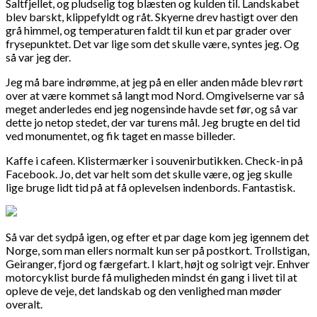
Saltfjellet, og pludselig tog blæsten og kulden til. Landskabet
blev barskt, klippefyldt og råt. Skyerne drev hastigt over den
grå himmel, og temperaturen faldt til kun et par grader over
frysepunktet. Det var lige som det skulle være, syntes jeg. Og
så var jeg der.
Jeg må bare indrømme, at jeg på en eller anden måde blev rørt
over at være kommet så langt mod Nord. Omgivelserne var så
meget anderledes end jeg nogensinde havde set før, og så var
dette jo netop stedet, der var turens mål. Jeg brugte en del tid
ved monumentet, og fik taget en masse billeder.
Kaffe i cafeen. Klistermærker i souvenirbutikken. Check-in på
Facebook. Jo, det var helt som det skulle være, og jeg skulle
lige bruge lidt tid på at få oplevelsen indenbords. Fantastisk.
Så var det sydpå igen, og efter et par dage kom jeg igennem det
Norge, som man ellers normalt kun ser på postkort. Trollstigan,
Geiranger, fjord og færgefart. I klart, højt og solrigt vejr. Enhver
motorcyklist burde få muligheden mindst én gang i livet til at
opleve de veje, det landskab og den venlighed man møder
overalt.