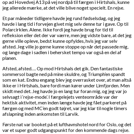
op ad Hovedvej A13 på vej nordpå til færgen i Hirtshals, kunne
jeg allerede mærke, at det ville blive noget specielt. En rejse.
Et par måneder tidligere havde jeg rund fødselsdag, og jeg
havde i lang tid i forvejen givet mig selv denne tur i gave. Op til
Polarcirklen. Alene. Ikke fordi jeg havde brug for tid til
refleksion eller det der var værre, men jeg vidste bare, at det jeg
gerne ville opleve, bedst kunne opfyldes, hvis jeg var selv
afsted. Jeg ville jo gerne kunne stoppe op når det passede mig,
og lange dage i sadlen i behersket tempo var også en del af
planen.
Afsted, afsted…. Op mod Hirtshals det gik. Den fantastiske
sommersol bagte ned på mine skuldre, og Triumph’en spandt
som en kat. Endnu engang blev jeg overrasket over, at man altså
ikke er i Hirtshals, bare fordi man kører under Limfjorden. Men
skidt med det. Jeg havde jo en lang tur foran mig, og jeg var jo
selvsagt i ‘rejse-mode’. I færgelejets venteområde var der
hektisk aktivitet, men inden længe havde jeg fået parkeret på
færgen og med MC’en godt tøjret, var jeg klar til nogle timers
afslapning inden ankomsten til Larvik.
Første nat var booket på et lufthavnshotel nord for Oslo, og det
var et super godt udgangspunkt for den kommende dags rejse.