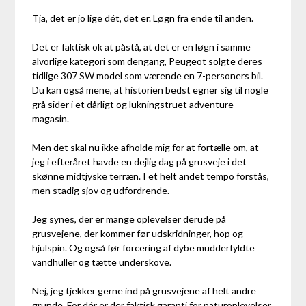
Tja, det er jo lige dét, det er. Løgn fra ende til anden.
Det er faktisk ok at påstå, at det er en løgn i samme
alvorlige kategori som dengang, Peugeot solgte deres
tidlige 307 SW model som værende en 7-personers bil.
Du kan også mene, at historien bedst egner sig til nogle
grå sider i et dårligt og lukningstruet adventure-
magasin.
Men det skal nu ikke afholde mig for at fortælle om, at
jeg i efteråret havde en dejlig dag på grusveje i det
skønne midtjyske terræn. I et helt andet tempo forstås,
men stadig sjov og udfordrende.
Jeg synes, der er mange oplevelser derude på
grusvejene, der kommer før udskridninger, hop og
hjulspin. Og også før forcering af dybe mudderfyldte
vandhuller og tætte underskove.
Nej, jeg tjekker gerne ind på grusvejene af helt andre
grunde. For dér er der faktisk garanti for naturoplevelser