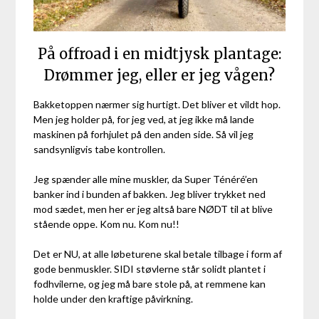
På offroad i en midtjysk plantage:
Drømmer jeg, eller er jeg vågen?
Bakketoppen nærmer sig hurtigt. Det bliver et vildt hop.
Men jeg holder på, for jeg ved, at jeg ikke må lande
maskinen på forhjulet på den anden side. Så vil jeg
sandsynligvis tabe kontrollen.
Jeg spænder alle mine muskler, da Super Ténéré’en
banker ind i bunden af bakken. Jeg bliver trykket ned
mod sædet, men her er jeg altså bare NØDT til at blive
stående oppe.
Kom nu. Kom nu!!
Det er NU, at alle løbeturene skal betale tilbage i form af
gode benmuskler. SIDI støvlerne står solidt plantet i
fodhvilerne, og jeg må bare stole på, at remmene kan
holde under den kraftige påvirkning.