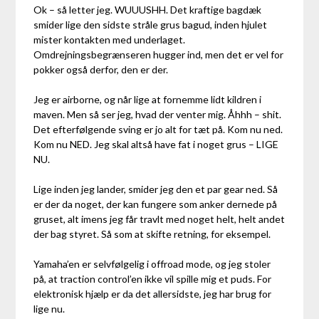
Ok – så letter jeg. WUUUSHH. Det kraftige bagdæk
smider lige den sidste stråle grus bagud, inden hjulet
mister kontakten med underlaget.
Omdrejningsbegrænseren hugger ind, men det er vel for
pokker også derfor, den er der.
Jeg er airborne, og når lige at fornemme lidt kildren i
maven. Men så ser jeg, hvad der venter mig. Åhhh – shit.
Det efterfølgende sving er jo alt for tæt på. Kom nu ned.
Kom nu NED. Jeg skal altså have fat i noget grus – LIGE
NU.
Lige inden jeg lander, smider jeg den et par gear ned. Så
er der da noget, der kan fungere som anker dernede på
gruset, alt imens jeg får travlt med noget helt, helt andet
der bag styret. Så som at skifte retning, for eksempel.
Yamaha’en er selvfølgelig i offroad mode, og jeg stoler
på, at traction control’en ikke vil spille mig et puds. For
elektronisk hjælp er da det allersidste, jeg har brug for
lige nu.