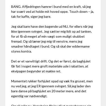
BANG. Affjedringen hamrer i bund med en kraft, så jeg
har svært ved at holde mit hoved oppe. Touch down – ja,
tak for kaffe, siger jeg bare.
Jeg skal bare have den bagende ud NU, for ellers når jeg
ikke igennem svinget. Jeg sætter mig lidt op ad tanken,
for at få så meget af min vægt som muligt skubbet
fremad. Og så læner jeg mig til venstre, mens jeg
smadrer håndtaget i bund. Og så skal der eddermame
styres kontra.
Det er et vanvittigt drift. Og det er først, da baghjulet
får fat i noget mere groft materiale ude i rabatten, at
ekvipagen begynder at makke ret.
Momentet rykker forhjulet opad og væk fra gruset, men
nu ved jeg, at jeg ER igennem svinget. Så jeg lader den
bare danse på baghjulet en 20 meter mere, end det
egentlig var nødvendigt.
Og så rolig nu. Yamaha’en får lov til at motorbremse sig