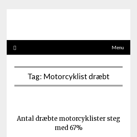
Skip
to
content
Menu
Tag:
Motorcyklist dræbt
Antal dræbte motorcyklister steg
med 67%