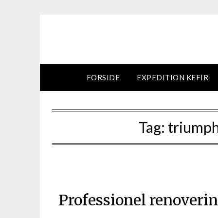
Skip
to
content
FORSIDE
EXPEDITION KEFIR
Tag:
triumph
Professionel renoveri