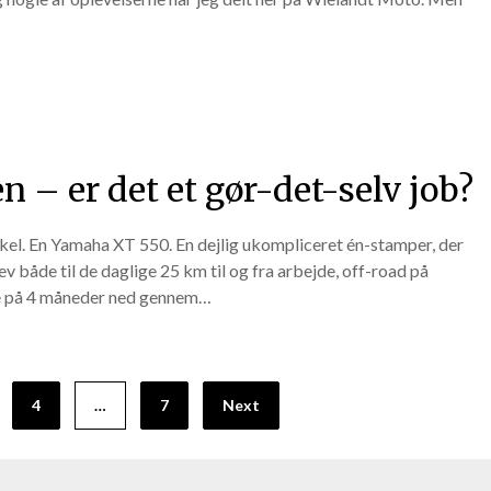
n – er det et gør-det-selv job?
kel. En Yamaha XT 550. En dejlig ukompliceret én-stamper, der
lev både til de daglige 25 km til og fra arbejde, off-road på
se på 4 måneder ned gennem…
4
…
7
Next