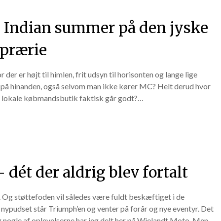
d: Indian summer på den jyske
prærie
 er højt til himlen, frit udsyn til horisonten og lange lige
ser på hinanden, også selvom man ikke kører MC? Helt derud hvor
n lokale købmandsbutik faktisk går godt?…
ét der aldrig blev fortalt
. Og støttefoden vil således være fuldt beskæftiget i de
ypudset står Triumph’en og venter på forår og nye eventyr. Det
 nogle af oplevelserne har jeg delt her på Wielandt Moto. Men