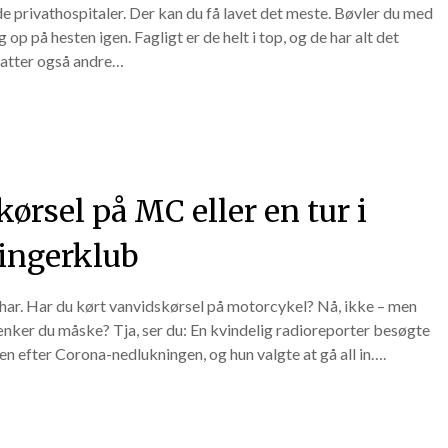
e privathospitaler. Der kan du få lavet det meste. Bøvler du med
g op på hesten igen. Fagligt er de helt i top, og de har alt det
fatter også andre…
ørsel på MC eller en tur i
ingerklub
har. Har du kørt vanvidskørsel på motorcykel? Nå, ikke – men
ker du måske? Tja, ser du: En kvindelig radioreporter besøgte
en efter Corona-nedlukningen, og hun valgte at gå all in….