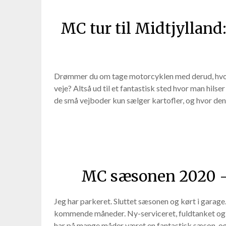
MC tur til Midtjyllan
Drømmer du om tage motorcyklen med derud, hvor der
veje? Altså ud til et fantastisk sted hvor man hil
de små vejboder kun sælger kartofler, og hvor de
MC sæsonen 2020 – d
Jeg har parkeret. Sluttet sæsonen og kørt i garage
kommende måneder. Ny-serviceret, fuldtanket og n
har på mange måder været en fantastisk sæson, og