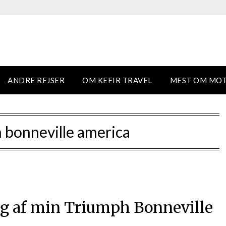
ANDRE REJSER
OM KEFIR TRAVEL
MEST OM MO
 bonneville america
ng af min Triumph Bonneville