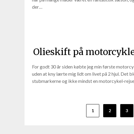
der…
Olieskift på motorcykle
For godt 30 år siden købte jeg min første motorcy
uden at kny lærte mig lidt om livet på 2 hjul. Det b
stubmarkerne og ikke mindst en motorcykel-rej
Indlægsinddeling
1
2
3