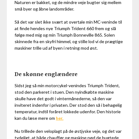
Naturen er bakket, og de mindre veje bugter sig mellem
små byer og åbne landområder.
Så det var slet ikke svært at overtale min MC-veninde til
at finde hendes nye Triumph Trident 660 frem og slå
følge med mig og min Triumph Bonneville 865. Solen
skinnede fra en skyfri himmel, og stille lod vi de prægtige
maskiner trille ud af byen i retning mod øst.
De skønne englændere
Sidst jeg så min motorcykel-venindes Triumph Trident,
stod den parkeret i stuen. Den nyindkøbte maskine
skulle have det godt i vintermånederne, så den var
inviteret indenfor i privaten. Der stod den så i behagelig
temperatur, indtil foråret lokkede udenfor. Den historie
kan du læse mere om
her.
Nu trillede den veloplagt på de østjyske veje, og det var
tydeligt, at både chauffør og maskine nød de bugtede