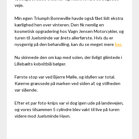
veje.
Min egen Triumph Bonneville havde også fået lidt ekstra
kærlighed hen over vinteren. Den fik nemlig en
kosmetisk opgradering hos Vagn Jensen Motorcykler, og
turen til Juelsminde var årets allerførste. Hvis du er
nysgerrig på den behandling, kan du se meget mere
her.
Nu skinnede den om kap med solen, der livligt glimtede i
Lillebælts koboltblå bølger.
Første stop var ved Bjerre Mølle, og idyllen var total.
Køerne græssede på marken ved siden af, og stilheden
var slående.
Efter et par foto-knips var vi dog igen ude på landevejen,
og vores tilsammen 5 cylindre blev vakt til live på turen
videre mod Juelsminde Havn.