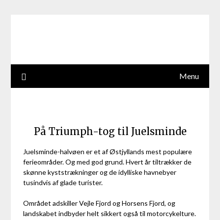
Skip
to
content
Menu
På Triumph-tog til Juelsminde
Juelsminde-halvøen er et af Østjyllands mest populære
ferieområder. Og med god grund. Hvert år tiltrækker de
skønne kyststrækninger og de idylliske havnebyer
tusindvis af glade turister.
Området adskiller Vejle Fjord og Horsens Fjord, og
landskabet indbyder helt sikkert også til motorcykelture.