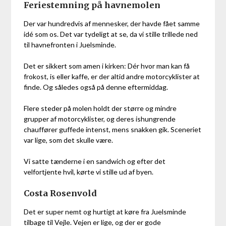
Feriestemning på havnemolen
Der var hundredvis af mennesker, der havde fået samme
idé som os. Det var tydeligt at se, da vi stille trillede ned
til havnefronten i Juelsminde.
Det er sikkert som amen i kirken: Dér hvor man kan få
frokost, is eller kaffe, er der altid andre motorcyklister at
finde. Og således også på denne eftermiddag.
Flere steder på molen holdt der større og mindre
grupper af motorcyklister, og deres ishungrende
chauffører guffede intenst, mens snakken gik. Sceneriet
var lige, som det skulle være.
Vi satte tænderne i en sandwich og efter det
velfortjente hvil, kørte vi stille ud af byen.
Costa Rosenvold
Det er super nemt og hurtigt at køre fra Juelsminde
tilbage til Vejle. Vejen er lige, og der er gode