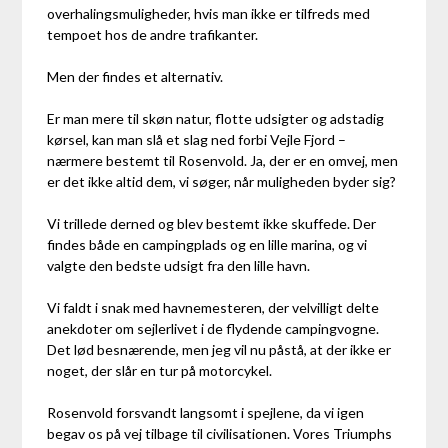
overhalingsmuligheder, hvis man ikke er tilfreds med
tempoet hos de andre trafikanter.
Men der findes et alternativ.
Er man mere til skøn natur, flotte udsigter og adstadig
kørsel, kan man slå et slag ned forbi Vejle Fjord –
nærmere bestemt til Rosenvold. Ja, der er en omvej, men
er det ikke altid dem, vi søger, når muligheden byder sig?
Vi trillede derned og blev bestemt ikke skuffede. Der
findes både en campingplads og en lille marina, og vi
valgte den bedste udsigt fra den lille havn.
Vi faldt i snak med havnemesteren, der velvilligt delte
anekdoter om sejlerlivet i de flydende campingvogne.
Det lød besnærende, men jeg vil nu påstå, at der ikke er
noget, der slår en tur på motorcykel.
Rosenvold forsvandt langsomt i spejlene, da vi igen
begav os på vej tilbage til civilisationen. Vores Triumphs